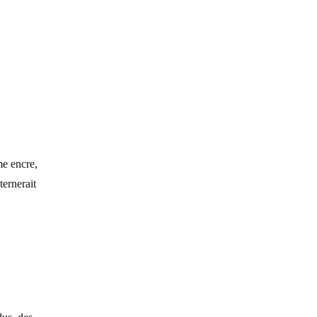
e encre,
ernerait