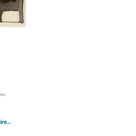
sur
res
Christine
Despaillers…
oire…