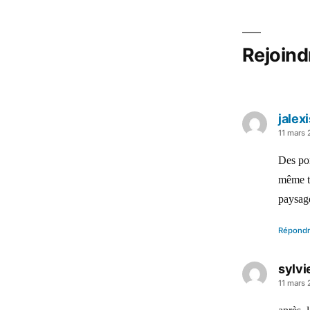
l’article
Rejoind
jalexi
a
11 mars
dit :
Des po
même t
paysage
Répond
sylvi
a
11 mars 
dit :