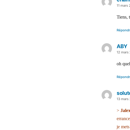
a
11 mars 
dit :
Tiens, 
Répond
ABY
a
12 mars
dit :
oh quel
Répond
solut
a
13 mars
dit :
>
Jalex
errance
je met