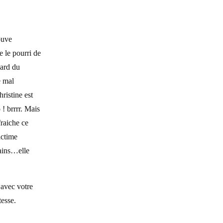
ouve
e le pourri de
gard du
e mal
ristine est
! brrrr. Mais
fraiche ce
ictime
mains…elle
 avec votre
tesse.