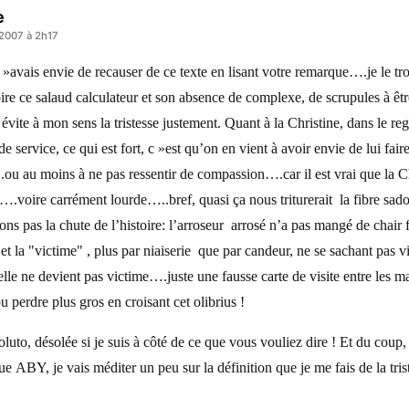
e
 2007 à 2h17
»avais envie de recauser de ce texte en lisant votre remarque….je le tr
oire ce salaud calculateur et son absence de complexe, de scrupules à êtr
 évite à mon sens la tristesse justement. Quant à la Christine, dans le re
de service, ce qui est fort, c »est qu’on en vient à avoir envie de lui fair
ou au moins à ne pas ressentir de compassion….car il est vrai que la Ch
….voire carrément lourde…..bref, quasi ça nous triturerait la fibre sado 
ons pas la chute de l’histoire: l’arroseur arrosé n’a pas mangé de chair 
a et la "victime" , plus par niaiserie que par candeur, ne se sachant pas v
elle ne devient pas victime….juste une fausse carte de visite entre les 
pu perdre plus gros en croisant cet olibrius !
luto, désolée si je suis à côté de ce que vous vouliez dire ! Et du coup,
e ABY, je vais méditer un peu sur la définition que je me fais de la tris