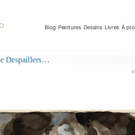
o
Blog
Peintures
Dessins
Livres
À pr
ne Despaillers…
i