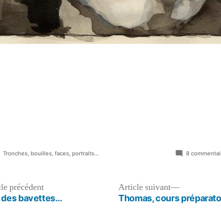
Publié
Tronches, bouilles, faces, portraits...
8 commentai
dans
Article
Article
cle précédent
Article suivant
précédent :
suivant :
r des bavettes…
Thomas, cours préparat