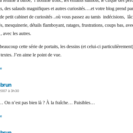
a femme à barbe, l’homme tronc, les enfants siamois, le cirque des per
s, des salauds magnifiques et autres curiosités….et votre blog prend par
 de petit cabinet de curiosités ..où vous passez au tamis indécisions, lâc
tés, mesquinerie, détails flamboyant, ratages, frustrations, coups bas, av
 avec les autres.
beaucoup cette série de portaits, les dessins (et celui-ci particulièrement)
 textes. J’en aime le point de vue.
re
brun
 2007 à 3h30
 On n’est pas bien là ? À la fraîche… Paisibles…
re
brun