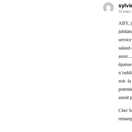
sylvi
a
13 mars
dit :
ABY, j 
jubilat
service
salaud 
aussi….
épaisse
n’oubli
soir -l
potenti
aurait 
Cher So
remarqu