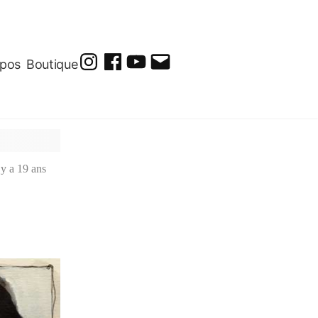
opos
Boutique
@soluto_peinturesdessins
Soluto-
@solutopeintureetdessin.5311
solutoblog@gmail.com
Peintures-
Dessins
l y a 19 ans