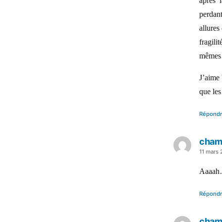
après l
perdant
allures
fragili
mêmes ,
J’aime 
que les
Répond
cham
a
11 mars
dit :
Aaaah…
Répond
cham