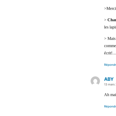
>Merc
>
Cha
les lap
> Mais
comme s
écrit!
Répond
ABY
a
13 mars
dit :
Ah mais
Répond