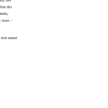
dus, des
fois des
hetés,
ec nous –
 tout autant