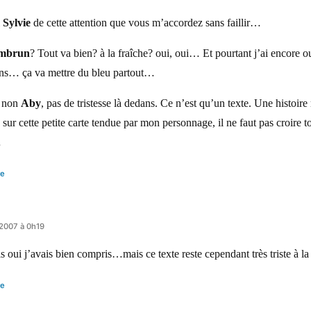
i
Sylvie
de cette attention que vous m’accordez sans faillir…
mbrun
? Tout va bien? à la fraîche? oui, oui… Et pourtant j’ai encore ou
ins… ça va mettre du bleu partout…
 non
Aby
, pas de tristesse là dedans. Ce n’est qu’un texte. Une histoir
ur cette petite carte tendue par mon personnage, il ne faut pas croire to
…
re
 2007 à 0h19
 oui j’avais bien compris…mais ce texte reste cependant très triste à la 
re