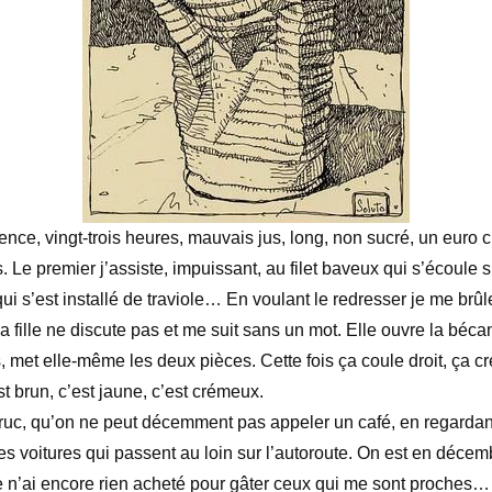
nce, vingt-trois heures, mauvais jus, long, non sucré, un euro 
 Le premier j’assiste, impuissant, au filet baveux qui s’écoule su
ui s’est installé de traviole… En voulant le redresser je me brûle
la fille ne discute pas et me suit sans un mot. Elle ouvre la béca
, met elle-même les deux pièces. Cette fois ça coule droit, ça 
t brun, c’est jaune, c’est crémeux.
 truc, qu’on ne peut décemment pas appeler un café, en regardan
les voitures qui passent au loin sur l’autoroute. On est en décem
e n’ai encore rien acheté pour gâter ceux qui me sont proches… 