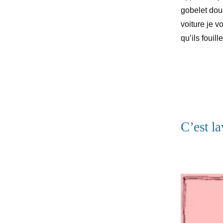
gobelet dou
voiture je v
qu’ils fouil
C’est l