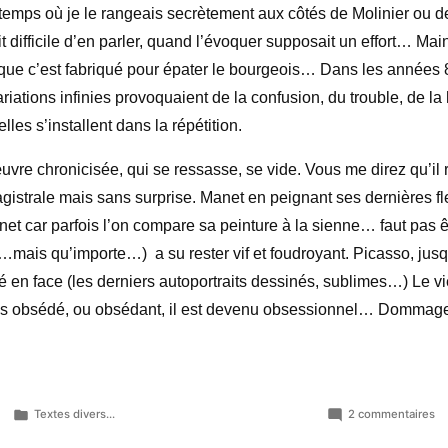
 temps où je le rangeais secrètement aux côtés de Molinier ou de
it difficile d’en parler, quand l’évoquer supposait un effort… Main
ue c’est fabriqué pour épater le bourgeois… Dans les années 
ariations infinies provoquaient de la confusion, du trouble, de
la
elles s’installent dans la répétition.
vre chronicisée, qui se ressasse, se vide. Vous me direz qu’il r
gistrale mais sans surprise. Manet en peignant ses dernières fl
et car parfois l’on compare sa peinture à la sienne… faut pas êt
t…mais qu’importe…) a su rester vif et foudroyant. Picasso, jus
é en face (les derniers autoportraits dessinés, sublimes…) Le v
plus obsédé, ou obsédant, il est devenu obsessionnel… Domma
Publié
su
Textes divers...
2 commentaires
dans
Je