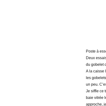
Poste à esse
Deux essais.
du gobelet q
A la caisse 
les gobelets
un peu. C’es
Je siffle ce
baie vitrée 
approche, j