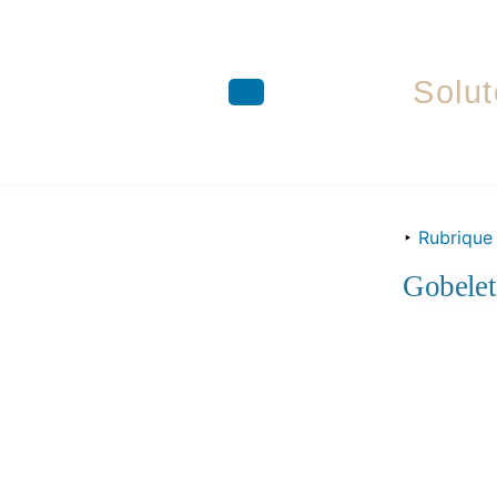
Solut
Aller
au
‣
Rubrique
contenu
Gobele