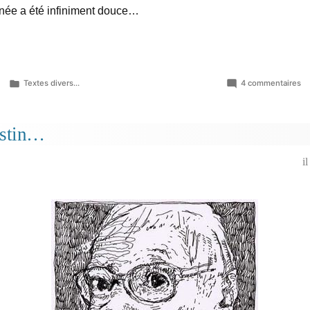
née a été infiniment douce…
Publié
su
Textes divers...
4 commentaires
dans
C’
la
tr
ustin…
po
au
i
fo
d