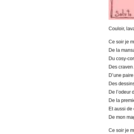
Couloir, la
Ce soir je 
De la mans
Du cosy-corn
Des craven 
D’une paire
Des dessins
De l’odeur d
De la premi
Et aussi de 
De mon mag
Ce soir je 