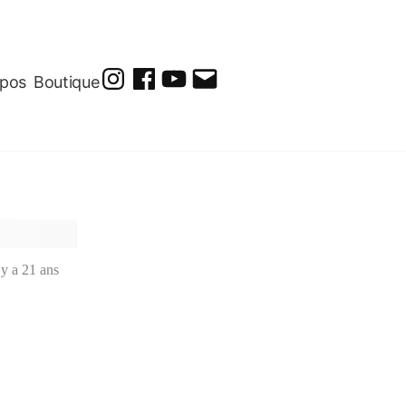
opos
Boutique
@soluto_peinturesdessins
Soluto-
@solutopeintureetdessin.5311
solutoblog@gmail.com
Peintures-
Dessins
l y a 21 ans