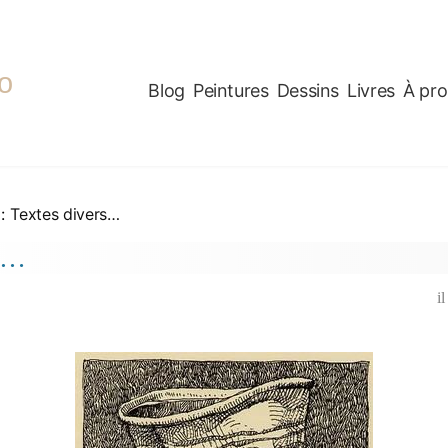
o
Blog
Peintures
Dessins
Livres
À pr
:
Textes divers…
t…
i