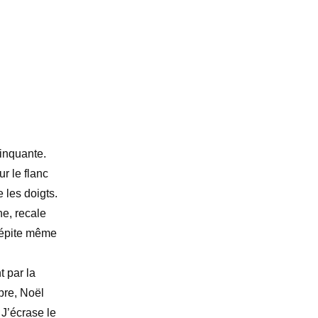
cinquante.
r le flanc
 les doigts.
ne, recale
crépite même
t par la
bre, Noël
J’écrase le