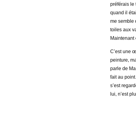
préférais le
quand il éta
me semble q
toiles aux v
Maintenant
C’est une œu
peinture, ma
parle de Man
fait au poin
s’est regard
lui, n’est 