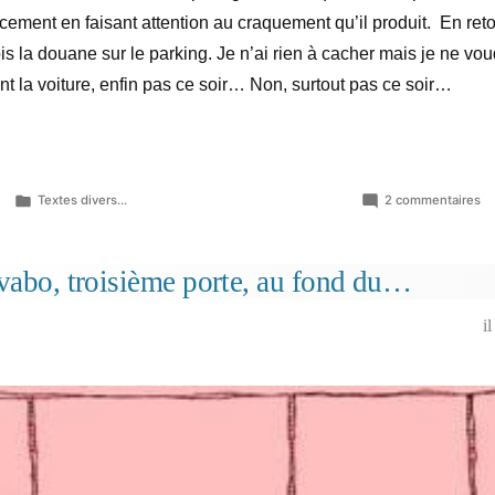
cement en faisant attention au craquement qu’il produit. En reto
ois la douane sur le parking. Je n’ai rien à cacher mais je ne vo
lent la voiture, enfin pas ce soir… Non, surtout pas ce soir…
Publié
su
Textes divers...
2 commentaires
dans
Go
avabo, troisième porte, au fond du…
i