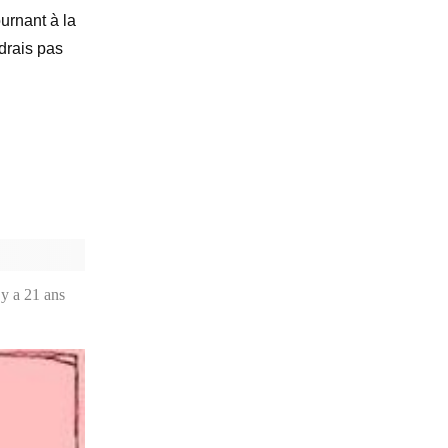
urnant à la
udrais pas
r
belet…
l y a 21 ans