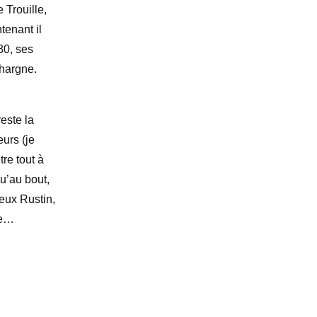
 Trouille,
tenant il
80, ses
 hargne.
este la
eurs (je
re tout à
qu’au bout,
ieux Rustin,
ge…
r
an