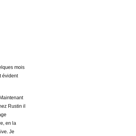
uelques mois
t évident
 Maintenant
hez Rustin il
age
e, en la
ive. Je