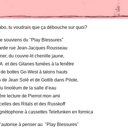
vabo, tu voudrais que ça débouche sur quoi?
me souviens du "Play Blessures"
arde rue Jean-Jacques Rousseau
er, du couvre-lit chenille jaune,
A et des Gitanes fumées à la fenêtre
 de bottes Go-West à talons hauts
 de Jean Solé et de Gotlib dans Pilote,
u linoléum de la salle d’eau
ère lecture de Pierrot mon ami
celles des Ritals et des Russkoff
nétophone à cassettes Telefunken en formica
m’autorise à penser au "Play Blessures"