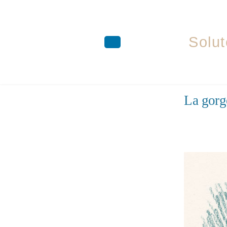
Solut
Aller
La gor
au
contenu