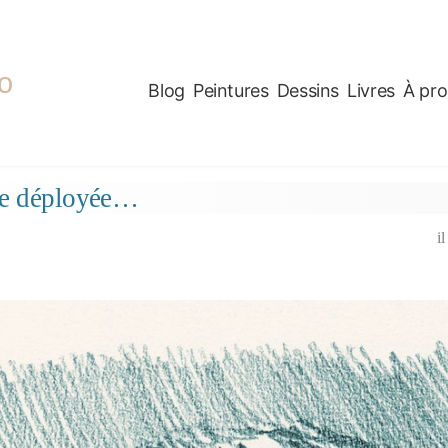
o
Blog
Peintures
Dessins
Livres
À pr
ge déployée…
i