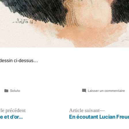
 dessin ci-dessus…
Publié
su
Soluto
Laisser un commentaire
dans
La
go
dé
Article
Article
cle précédent
Article suivant
précédent :
suivant :
e et d’or…
En écoutant Lucian Fre