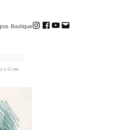
opos
Boutique
@soluto_peinturesdessins
Soluto-
@solutopeintureetdessin.5311
solutoblog@gmail.com
Peintures-
Dessins
l y a 12 ans