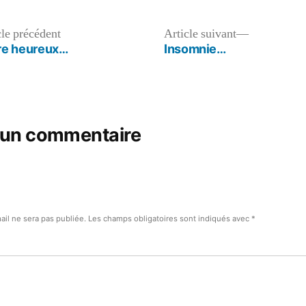
dans
O
a
fail
Article
Article
cle précédent
Article suivant
y
précédent :
suivant :
re heureux…
Insomnie…
pa
 un commentaire
ail ne sera pas publiée.
Les champs obligatoires sont indiqués avec
*