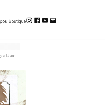
opos
Boutique
@soluto_peinturesdessins
Soluto-
@solutopeintureetdessin.5311
solutoblog@gmail.com
Peintures-
Dessins
l y a 14 ans