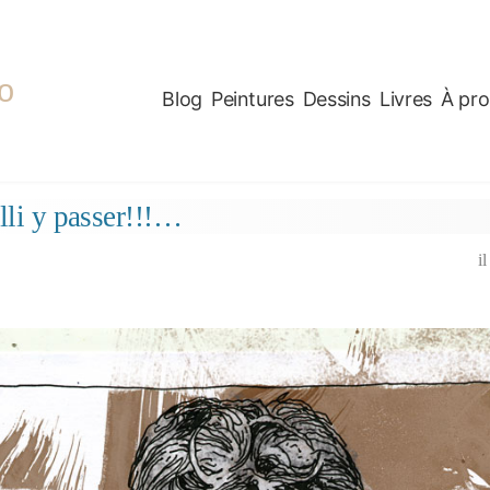
o
Blog
Peintures
Dessins
Livres
À pr
lli y passer!!!…
i