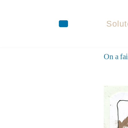
Solut
Aller
On a fai
au
contenu