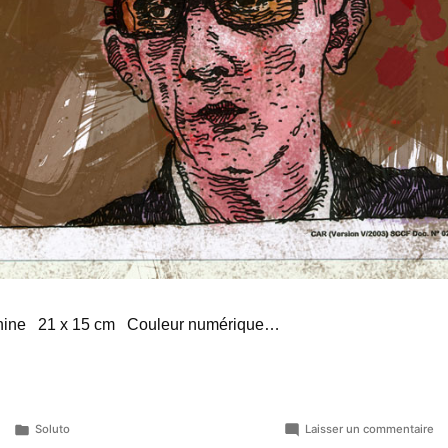
hine 21 x 15 cm Couleur numérique…
Publié
su
Soluto
Laisser un commentaire