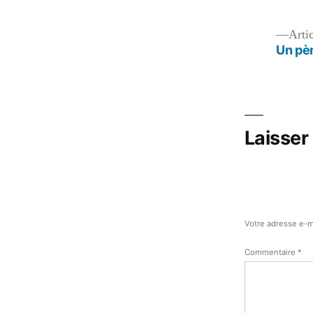
Navigation
Arti
Un pè
de
l’article
Laisser
Votre adresse e-m
Commentaire
*