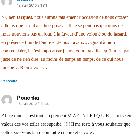
a
12 avril 2010 à 1h11
dit :
> Cher
Jacques
, nous aurons fatalement l’occasion de nous croiser
ailleurs que par pixels interposés… Il ne se peut pas que nous ne
nous trouvions pas un jour, à la faveur d’une volonté ou du hasard,
en présence l’un de l’autre et de nos travaux… Quant à mon
commentaire, il s’est imposé car j’aime votre travail et qu’il n’est pas
juste de ne rien dire, au moins de temps en temps, de ce qui nous
touche… Bien à vous…
Répondre
Pouchka
a
13 avril 2010 à 2h46
dit :
Ah ce mur …. est tout simplement M A G N I F I Q U E , la mise en
valeur des vos toiles est superbe !!!! Il me reste à vous souhaiter que
cette expo vous fasse connaitre encore et encore .