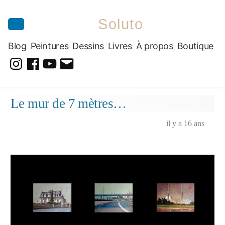
Soluto
Blog
Peintures
Dessins
Livres
À propos
Boutique
@soluto_peinturesdessins
Soluto-
@solutopeintureetdessin.5311
solutoblog@gmail.com
Peintures-
Aller
Le mur de 7 mètres…
Dessins
au
contenu
il y a 16 ans