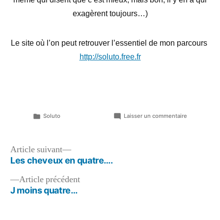
exagèrent toujours…)
Le site où l’on peut retrouver l’essentiel de mon parcours
http://soluto.free.fr
Publié
sur
Soluto
Laisser un commentaire
dans
Le
mur
de
Navigation
Article
Article suivant
7
suivant :
Les cheveux en quatre….
de
mètres…
Article
Article précédent
l’article
précédent :
J moins quatre…