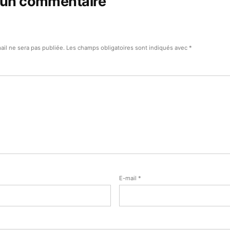
 un commentaire
ail ne sera pas publiée.
Les champs obligatoires sont indiqués avec
*
E-mail
*