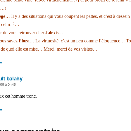
s…)
ège
… Il y a des situations qui vous coupent les pattes, et c’est à dessein 
 celui-là…
ir de vous retrouver cher
Jalexis
…
ous savez
Flora
… La virtuosité, c’est un peu comme l’éloquence… To
 de quoi elle est mise… Merci, merci de vos visites…
re
ult balahy
009 à 0h45
ux cet homme tronc.
re