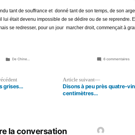
pandu tant de souffrance et donné tant de son temps, de son arge
il lui était devenu impossible de se dédire ou de se reprendre. E
mais se redresser, pour un jour marcher droit, commençait à gr
Publié
sur
De Chine...
6 commentaires
dans
All
dep
si
Article
Article
récédent
Article suivant
lo
précédent :
suivant :
s grises…
Disons à peu près quatre-vin
centimètres…
re la conversation