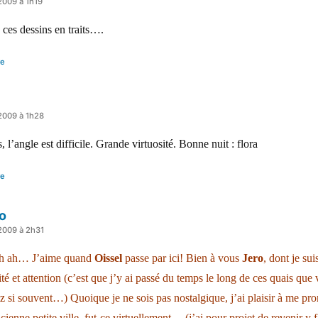
 2009 à 1h19
 ces dessins en traits….
re
 2009 à 1h28
, l’angle est difficile. Grande virtuosité. Bonne nuit : flora
re
o
 2009 à 2h31
h ah… J’aime quand
Oissel
passe par ici! Bien à vous
Jero
, dont je sui
ité et attention (c’est que j’y ai passé du temps le long de ces quais que
 si souvent…) Quoique je ne sois pas nostalgique, j’ai plaisir à me pr
ienne petite ville, fut-ce virtuellement… (j’ai pour projet de revenir y 