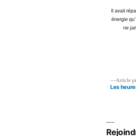
Il avait ré
énergie qu’
ne ja
Navigation
Article p
Les heure
de
l’article
Rejoind