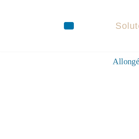
Solut
Aller
Allongé
au
contenu