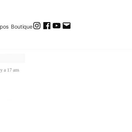
opos
Boutique
@soluto_peinturesdessins
Soluto-
@solutopeintureetdessin.5311
solutoblog@gmail.com
Peintures-
Dessins
l y a 17 ans