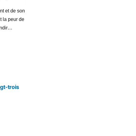
nt et de son
t la peur de
andir…
ongé
uis
ngtemps…
gt-trois