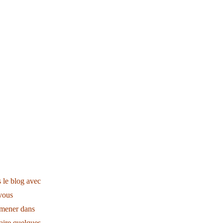
s le blog avec
 vous
omener dans
faire quelques