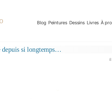
o
Blog
Peintures
Dessins
Livres
À pr
 depuis si longtemps…
i