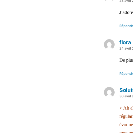
a
23 avril
dit :
J’adore
Répond
flora
a
24 avril
dit :
De plus
Répond
Solut
a
30 avril
dit :
> Ah a
régular
évoquez
mon anc