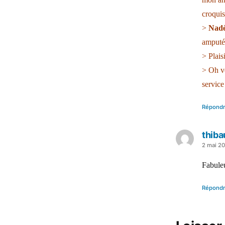
croqui
>
Nad
amputé
> Plais
> Oh v
service
Répond
thiba
a
2 mai 2
dit :
Fabule
Répond