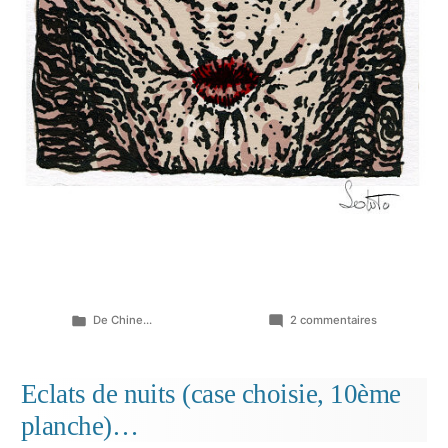
Publié
sur
De Chine...
2 commentaires
dans
Eclats
de
nuits
Eclats de nuits (case choisie, 10ème
(cases
planche)…
choisies,
mises