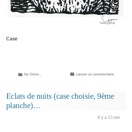
Case
Publié
sur
De Chine...
Laisser un commentaire
dans
Eclats
de
nuits
Eclats de nuits (case choisie, 9ème
(case
planche)…
choisie,
10ème
planche)
il y a 13 ans
…