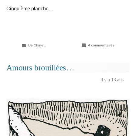
Cinquième planche…
Publié
sur
De Chine...
4 commentaires
dans
Eclats
de
nuits
Amours brouillées…
(05)
…
il y a 13 ans