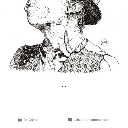
…
Publié
sur
De Chine...
Laisser un commentaire
dans
Le