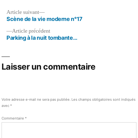
retour
des
Navigation
Article
Article suivant
yeux
suivant :
Scène de la vie moderne n°17
de
noirs…
Article
Article précédent
l’article
précédent :
Parking à la nuit tombante…
Laisser un commentaire
Votre adresse e-mail ne sera pas publiée.
Les champs obligatoires sont indiqués
avec
*
Commentaire
*