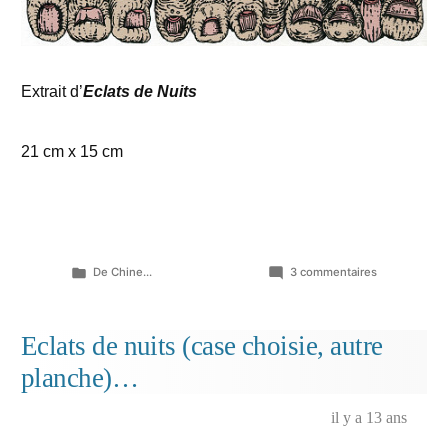
Extrait d’
Eclats de Nuits
21 cm x 15 cm
Publié
sur
De Chine...
3 commentaires
dans
La
songerie
de
Eclats de nuits (case choisie, autre
Justine…
planche)…
il y a 13 ans