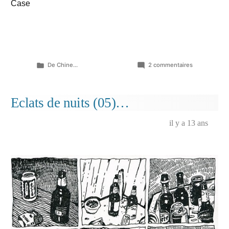
Case
Publié
sur
De Chine...
2 commentaires
dans
Eclats
de
nuits
Eclats de nuits (05)…
(case
choisie,
il y a 13 ans
9ème
planche)
…