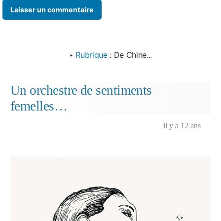
‣
Rubrique
:
De Chine...
Un orchestre de sentiments
femelles…
il y a 12 ans