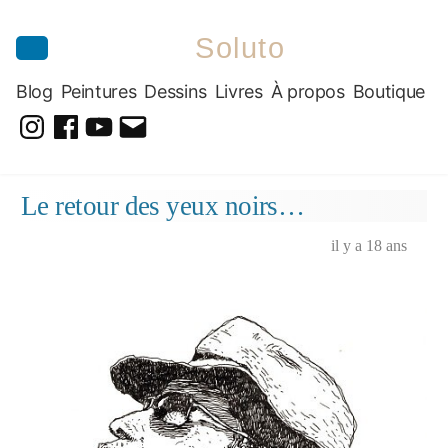
Soluto
Blog
Peintures
Dessins
Livres
À propos
Boutique
@soluto_peinturesdessins
Soluto-
@solutopeintureetdessin.5311
solutoblog@gmail.com
Peintures-
Aller
Le retour des yeux noirs…
Dessins
au
contenu
il y a 18 ans