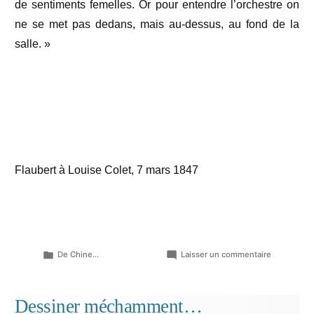
de sentiments femelles. Or pour entendre l’orchestre on
ne se met pas dedans, mais au-dessus, au fond de la
salle. »
Flaubert à Louise Colet, 7 mars 1847
Publié
sur
De Chine...
Laisser un commentaire
dans
Un
orchestre
de
Dessiner méchamment…
sentiments