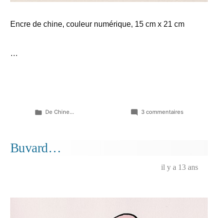
Encre de chine, couleur numérique, 15 cm x 21 cm
…
Publié
sur
De Chine...
3 commentaires
dans
Dessiner
méchammen
Buvard…
il y a 13 ans