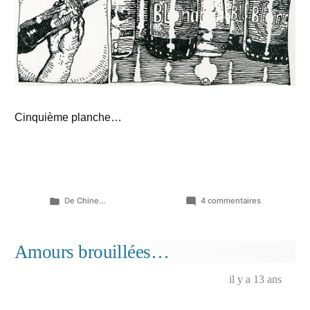
Cinquième planche…
Publié
sur
De Chine...
4 commentaires
dans
Eclats
de
nuits
Amours brouillées…
(05)
…
il y a 13 ans