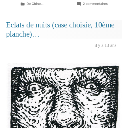
Publié
sur
De Chine...
2 commentaires
dans
Eclats
de
nuits
Eclats de nuits (case choisie, 10ème
(cases
planche)…
choisies,
mises
en
il y a 13 ans
couleur)
…