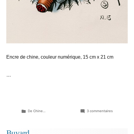
Encre de chine, couleur numérique, 15 cm x 21 cm
…
Publié
sur
De Chine...
3 commentaires
dans
Dessiner
méchammen
Buvard…