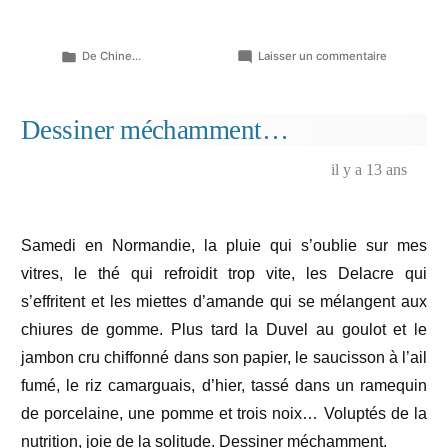
Publié
sur
De Chine...
Laisser un commentaire
dans
Un
orchestre
de
Dessiner méchamment…
sentiments
femelles…
il y a 13 ans
Samedi en Normandie, la pluie qui s’oublie sur mes
vitres, le thé qui refroidit trop vite, les Delacre qui
s’effritent et les miettes d’amande qui se mélangent aux
chiures de gomme. Plus tard la Duvel au goulot et le
jambon cru chiffonné dans son papier, le saucisson à l’ail
fumé, le riz camarguais, d’hier, tassé dans un ramequin
de porcelaine, une pomme et trois noix… Voluptés de la
nutrition, joie de la solitude. Dessiner méchamment.