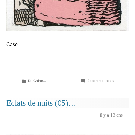
Case
Publié
sur
De Chine...
2 commentaires
dans
Eclats
de
nuits
Eclats de nuits (05)…
(case
choisie,
il y a 13 ans
9ème
planche)
…