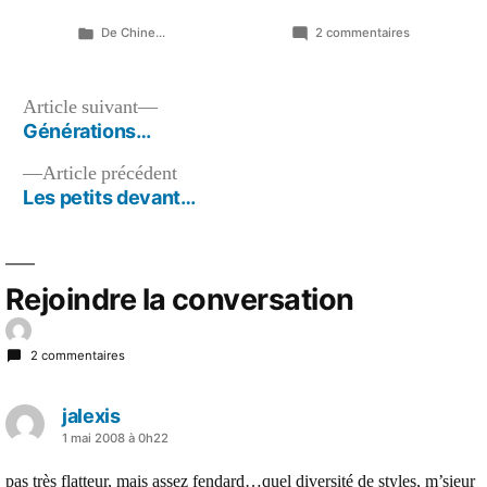
Publié
sur
De Chine...
2 commentaires
dans
Madame
Devary,
Brigitte
Navigation
Article
Article suivant
et
suivant :
Générations…
de
Catherine…
Article
Article précédent
l’article
précédent :
Les petits devant…
Rejoindre la conversation
2 commentaires
jalexis
a
1 mai 2008 à 0h22
dit :
pas très flatteur, mais assez fendard…quel diversité de styles, m’sieur