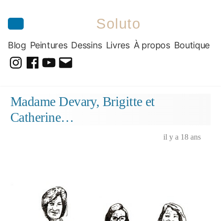
Soluto
Blog
Peintures
Dessins
Livres
À propos
Boutique
@soluto_peinturesdessins
Soluto-
@solutopeintureetdessin.5311
solutoblog@gmail.com
Peintures-
Aller
Madame Devary, Brigitte et
Dessins
au
Catherine…
contenu
il y a 18 ans