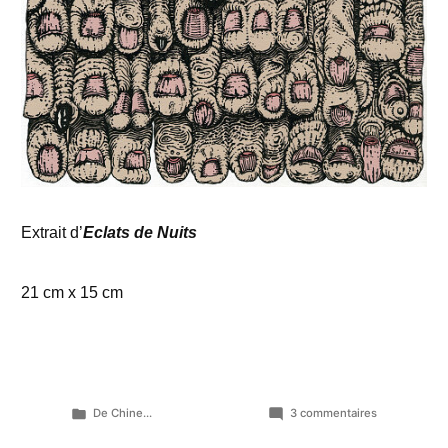
Extrait d’
Eclats de Nuits
21 cm x 15 cm
Publié
sur
De Chine...
3 commentaires
dans
La