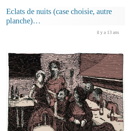
songerie
de
Eclats de nuits (case choisie, autre
Justine…
planche)…
il y a 13 ans