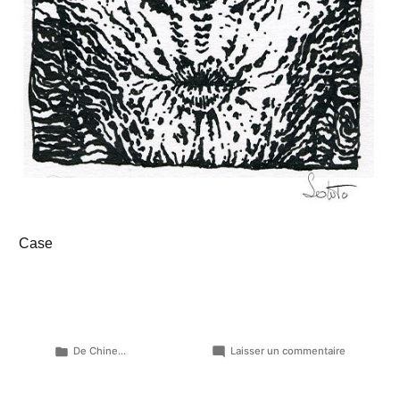
Case
Publié
sur
De Chine...
Laisser un commentaire
dans
Eclats
de