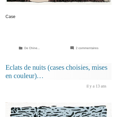
Case
Publié
sur
De Chine...
2 commentaires
dans
Eclats
de
nuits
Eclats de nuits (cases choisies, mises
(case
en couleur)…
choisie,
autre
planche)
il y a 13 ans
…