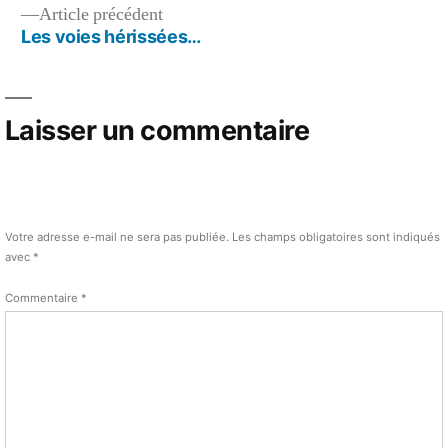
Article
Article précédent
l’article
précédent :
Les voies hérissées…
Laisser un commentaire
Votre adresse e-mail ne sera pas publiée.
Les champs obligatoires sont indiqués
avec
*
Commentaire
*