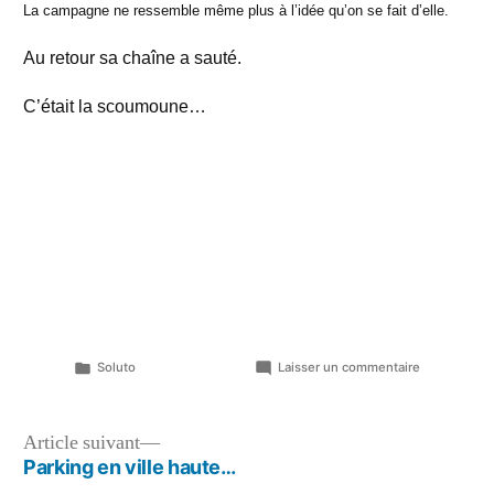
La campagne ne ressemble même plus à l’idée qu’on se fait d’elle.
Au retour sa chaîne a sauté.
C’était la scoumoune…
Publié
sur
Soluto
Laisser un commentaire
dans
From
Gonneville
Navigation
Article
Article suivant
suivant :
Parking en ville haute…
de