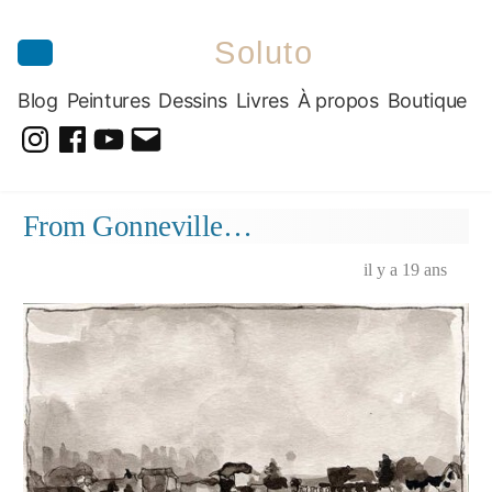
Soluto
Blog
Peintures
Dessins
Livres
À propos
Boutique
@soluto_peinturesdessins
Soluto-
@solutopeintureetdessin.5311
solutoblog@gmail.com
Peintures-
Aller
From Gonneville…
Dessins
au
contenu
il y a 19 ans