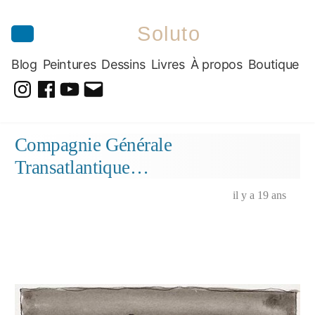
Soluto
Blog
Peintures
Dessins
Livres
À propos
Boutique
@soluto_peinturesdessins
Soluto-
@solutopeintureetdessin.5311
solutoblog@gmail.com
Peintures-
Aller
Compagnie Générale
Dessins
au
Transatlantique…
contenu
il y a 19 ans