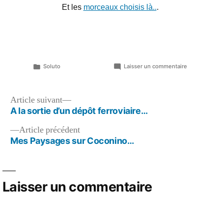
Et les
morceaux choisis là..
.
Publié
sur
Soluto
Laisser un commentaire
dans
Compagnie
Générale
Transatlant
Navigation
Article
Article suivant
suivant :
A la sortie d’un dépôt ferroviaire…
de
Article
Article précédent
l’article
précédent :
Mes Paysages sur Coconino…
Laisser un commentaire