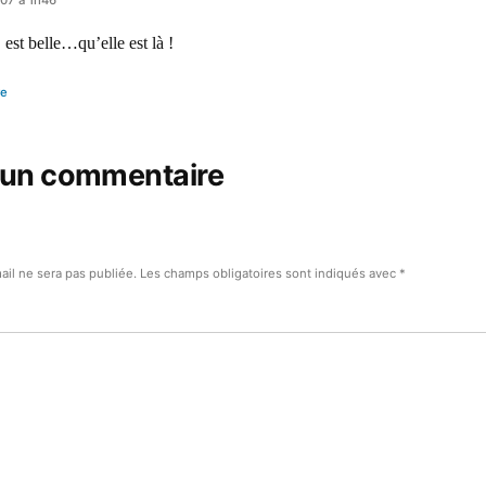
 est belle…qu’elle est là !
re
 un commentaire
ail ne sera pas publiée.
Les champs obligatoires sont indiqués avec
*