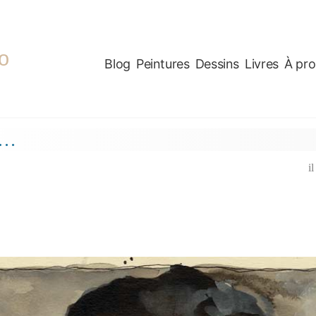
o
Blog
Peintures
Dessins
Livres
À pr
e…
i