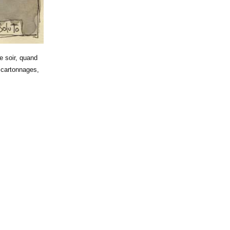
e soir, quand
x cartonnages,
r
mone…