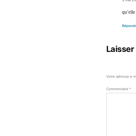
a
dit :
qu’elle
Répond
Laisser
Votre adresse e-m
Commentaire
*