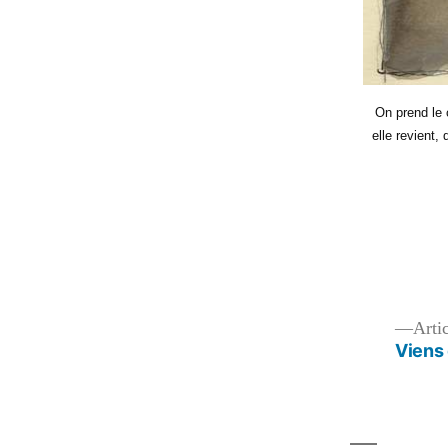
On prend le 
elle revient,
Navigation
Arti
Viens 
de
l’article