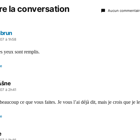
re la conversation
Aucun commentair
brun
007 à 1h58
s yeux sont remplis.
re
Âšne
007 à 2h41
beaucoup ce que vous faites. Je vous l’ai déjà dit, mais je crois que je l
re
e
007 à 1h46