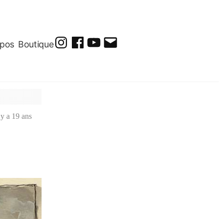
opos
Boutique
@soluto_peinturesdessins
Soluto-
@solutopeintureetdessin.5311
solutoblog@gmail.com
Peintures-
Dessins
l y a 19 ans