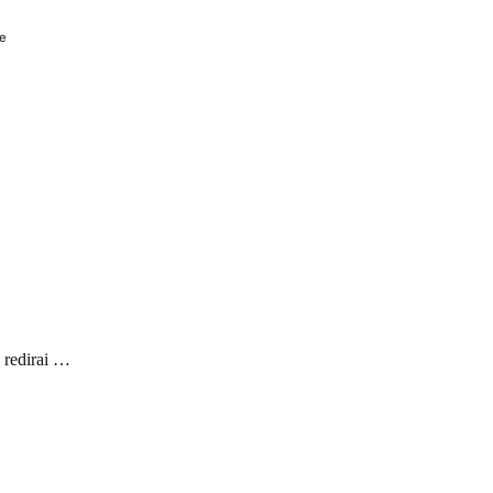
e
e redirai …