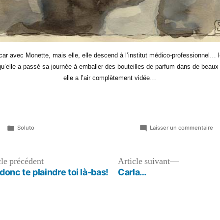
car avec Monette, mais elle, elle descend à l’institut médico-professionnel… l
 qu’elle a passé sa journée à emballer des bouteilles de parfum dans de beau
elle a l’air complètement vidée…
Publié
su
Soluto
Laisser un commentaire
dans
Si
Article
Article
cle précédent
Article suivant
précédent :
suivant :
donc te plaindre toi là-bas!
Carla…