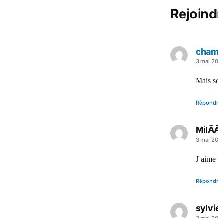
Rejoind
cham
a
3 mai 2
dit :
Mais se
Répond
MilÃ
a
3 mai 2
dit :
J’aime 
Répond
sylvi
3 mai 2